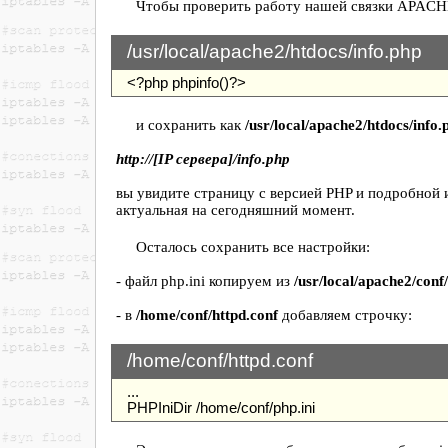
Чтобы проверить работу нашей связки APACHE
/usr/local/apache2/htdocs/info.php
<?php phpinfo()?>
и сохранить как
/usr/local/apache2/htdocs/info.
http://[IP сервера]/info.php
вы увидите страницу с версией PHP и подробной 
актуальная на сегодняшний момент.
Осталось сохранить все настройки:
- файл php.ini копируем из
/usr/local/apache2/conf
- в
/home/conf/httpd.conf
добавляем строчку:
/home/conf/httpd.conf
...
PHPIniDir /home/conf/php.ini