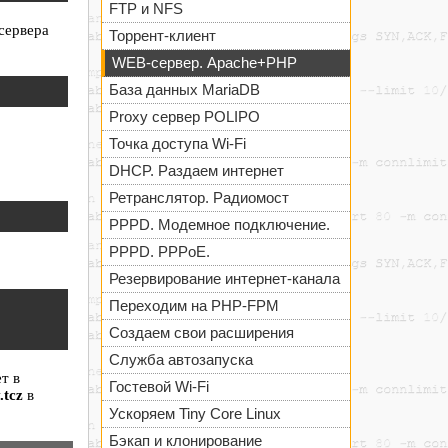
FTP и NFS
бсервера
Торрент-клиент
WEB-сервер. Apache+PHP
База данных MariaDB
Proxy сервер POLIPO
Точка доступа Wi-Fi
DHCP. Раздаем интернет
Ретранслятор. Радиомост
PPPD. Модемное подключение.
PPPD. PPPoE.
Резервирование интернет-канала
Переходим на PHP-FPM
Создаем свои расширения
Служба автозапуска
т в
Гостевой Wi-Fi
.tcz
в
Ускоряем Tiny Core Linux
Бэкап и клонирование