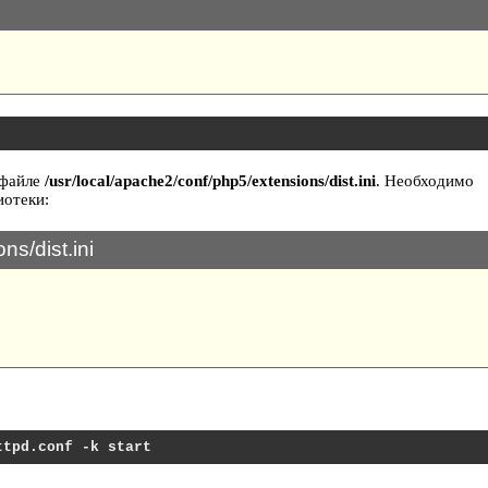
-файле
/usr/local/apache2/conf/php5/extensions/dist.ini
. Необходимо
иотеки:
ns/dist.ini
ttpd.conf -k start