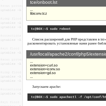
tce/onboot.lst
...
libiconv.tcz
sudo reboot
Список расширений для PHP представлен в ini
раскоментировать установленые нами ранее библ
/usr/local/apache2/conf/php5/extensio
...
extension=curl.so
extension=iconv.so
extension=gd.so
...
Запускаем apache:
sudo apachectl -f /opt/conf/h