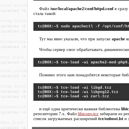
Файл
/usr/local/apache2/conf/httpd.conf
я сразу
стала такой:
sudo apachectl -f /opt/conf/h
Тут мы явно указали, что при запуске
apache
к
Чтобы сервер смог обрабатывать динамически
tce-load -wi apache2-mod-php5
Помимо этого нам понадобятся некоторые биб
tce-load -wi libgd.tcz
tce-load -wi libpng12.tcz
tce-load -wi curl.tcz
и ещё одна критически важная библиотека
libi
репозитории 7.x. Файл
libiconv.tcz
забираем из ре
список загружаемых расширений
tce/onboot.lst
и 