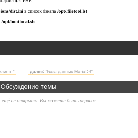
i-файл для PHP.
ons/dist.ini
в список бэкапа
/opt/.filetool.lst
к
/opt/bootlocal.sh
клиент"
далее:
"База данных MariaDB"
Обсуждение темы
 ещё не открыто. Вы можете быть первым.