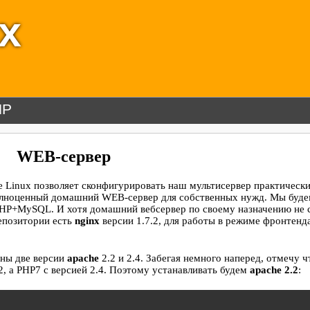
ux
HP
WEB-сервер
e Linux позволяет сконфигурировать наш мультисервер практически
полноценный домашний WEB-сервер для собственных нужд. Мы буд
PHP+MySQL. И хотя домашний вебсервер по своему назначению не 
репозитории есть
nginx
версии 1.7.2, для работы в режиме фронтенд
пны две версии
apache
2.2 и 2.4. Забегая немного наперед, отмечу ч
2, а PHP7 c версией 2.4. Поэтому устанавливать будем
apache 2.2
: