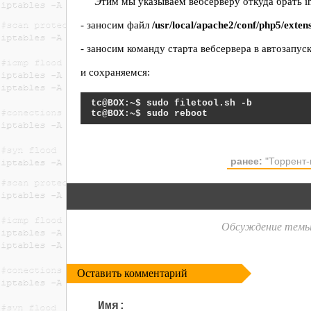
Этим мы указываем вебсерверу откуда брать in
- заносим файл
/usr/local/apache2/conf/php5/extensi
- заносим команду старта вебсервера в автозапус
и сохраняемся:
sudo filetool.sh -b
sudo reboot
ранее:
"Торрент-
Обсуждение темы
Оставить комментарий
Имя: