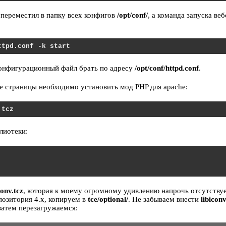
 переместил в папку всех конфигов
/opt/conf/
, а команда запуска ве
ttpd.conf -k start
онфигурационный файл брать по адресу
/opt/conf/httpd.conf
.
е страницы необходимо установить мод PHP для apache:
.tcz
лиотеки:
conv.tcz
, которая к моему огромному удивлению напрочь отсутствуе
позитория 4.x, копируем в
tce/optional/
. Не забываем внести
libiconv
затем перезагружаемся: