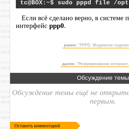
sudo pppd file /opt
Если всё сделано верно, в системе 
интерфейс
ppp0
.
ранее:
"PPPD. Модемное подключ
далее:
"Резервирование интернет
Обсуждение тем
Обсуждение темы ещё не открыт
первым.
Оставить комментарий