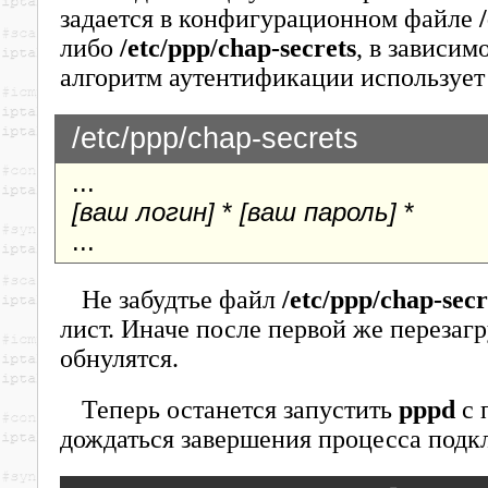
задается в конфигурационном файле
либо
/etc/ppp/chap-secrets
, в зависим
алгоритм аутентификации использует
/etc/ppp/chap-secrets
...
[ваш логин]
*
[ваш пароль]
*
...
Не забудтье файл
/etc/ppp/chap-secr
лист. Иначе после первой же перезаг
обнулятся.
Теперь останется запустить
pppd
с 
дождаться завершения процесса подк