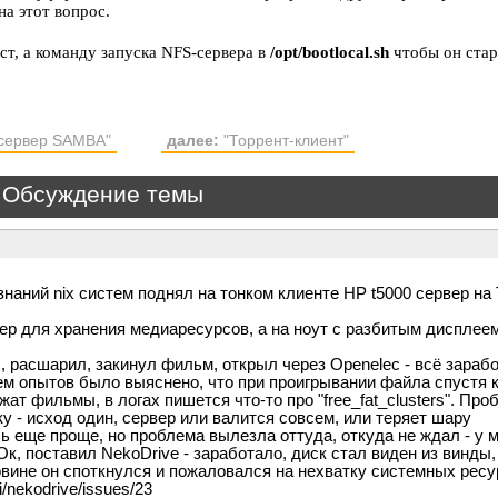
на этот вопрос.
ст, а команду запуска NFS-сервера в
/opt/bootlocal.sh
чтобы он стар
сервер SAMBA"
далее:
"Торрент-клиент"
Обсуждение темы
наний nix систем поднял на тонком клиенте HP t5000 сервер на
р для хранения медиаресурсов, а на ноут с разбитым дисплее
 расшарил, закинул фильм, открыл через Openelec - всё зарабо
ем опытов было выяснено, что при проигрывании файла спустя 
т фильмы, в логах пишется что-то про "free_fat_clusters". Про
 - исход один, сервер или валится совсем, или теряет шару
ь еще проще, но проблема вылезла оттуда, откуда не ждал - у 
 Ок, поставил NekoDrive - заработало, диск стал виден из винды
овине он споткнулся и пожаловался на нехватку системных ресу
i/nekodrive/issues/23