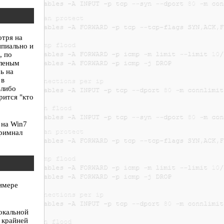
отря на
ипиально и
, по
аленым
ь на
 в
-либо
рится "кто
 на Win7
еримнал
римере
локальной
 крайней