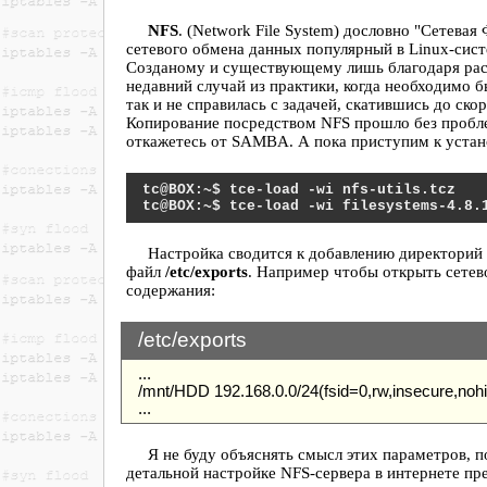
NFS
. (Network File System) дословно "Сетева
сетевого обмена данных популярный в Linux-сис
Созданому и существующему лишь благодаря ра
недавний случай из практики, когда необходимо 
так и не справилась с задачей, скатившись до ско
Копирование посредством NFS прошло без пробле
откажетесь от SAMBA. А пока приступим к устан
tce-load -wi nfs-utils.tcz
tce-load -wi filesystems-4.8.
Настройка сводится к добавлению директорий
файл
/etc/exports
. Например чтобы открыть сетев
содержания:
/etc/exports
...
/mnt/HDD 192.168.0.0/24(fsid=0,rw,insecure,no
...
Я не буду объяснять смысл этих параметров,
детальной настройке NFS-сервера в интернете пр