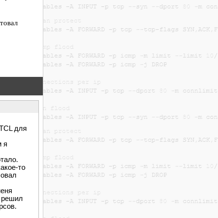
товал
 TCL для
м я
тало.
какое-то
бовал
меня
, решил
рсов.