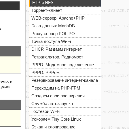
FTP и NFS
Торрент-клиент
WEB-сервер. Apache+PHP
База данных MariaDB
ь
Proxy сервер POLIPO
Точка доступа Wi-Fi
DHCP. Раздаем интернет
Ретранслятор. Радиомост
PPPD. Модемное подключение.
PPPD. PPPoE.
Резервирование интернет-канала
теме, и
урсам
Переходим на PHP-FPM
Создаем свои расширения
Служба автозапуска
Гостевой Wi-Fi
Ускоряем Tiny Core Linux
Бэкап и клонирование