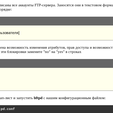
писаны все аккаунты FTP-сервера. Заносятся они в текстовом форм
орядке:
льзователя]
ена возможность изменения атрибутов, прав доступа и возможност
эти блокировки замените "no" на "yes" в строках
ап-лист и запустить
bftpd
с нашим конфигурационным файлом:
tpd.conf