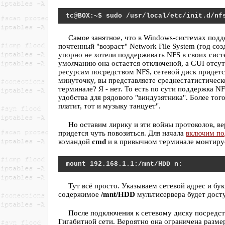
sudo /usr/local/etc/init.d/nf
Самое занятное, что в Windows-системах подд
почтенный "возраст" Network File System (год соз
упорно не хотели поддерживать NFS в своих сист
умолчанию она остается отключеной, а GUI отсут
ресурсам посредством NFS, сетевой диск придет
минуточку, вы представляете среднестатистичес
терминале? Я - нет. То есть по сути поддержка N
удобства для рядового "виндузятника". Более того
платит, тот и музыку танцует".
Но оставим лирику и эти войны протоколов, ве
придется чуть повозиться. Для начала
включим п
командой
cmd
и в привычном терминале монтируе
mount 192.168.1.1:/mnt/HDD n:
Тут всё просто. Указываем сетевой адрес и бу
содержимое
/mnt/HDD
мультисервера будет досту
После подключения к сетевому диску посредст
Гигабитной сети. Вероятно она ограничена разме