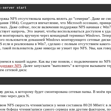
s-server start
ержка NFS отсутствовала напрочь вплоть до "семерки". Даже не см
дания 1984). Создается впечатление, что Microsoft осознано, принц
емах. Даже сейчас, после включения поддержки NFS начиная с Win7
ствует напрочь. Это значит, чтобы воспользоваться доступом к уд
ся монтировать вручную через командный терминал Windows. Тепер
кого пользователя домашней Windows монтирующего сетевые диски
FS если и реализована в Win7, сделано с полным отсутствием какого
, такой пользователь даже никогда не узнает про NFS. Увы, как гово
рнемся к нашей задаче. Как вы уже поняли, с подключением по NFS
оддержку NFS
. Далее запускаем "выполнить" в котором вызываем т
м сетевой диск:
кву диска, к которому будет смонтирована сетевая папка. В моём п
пно через диск N.
вом NFS скорость чтения/записи у меня составила 80/20 Мбит/с в 
ром буфера чтения/записи самого сервера или другим фактором, по