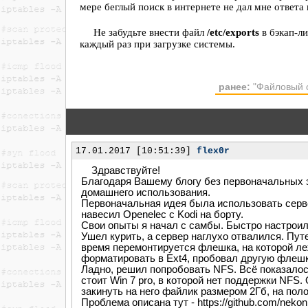
мере беглый поиск в интернете не дал мне ответа 
Не забудьте внести файл
/etc/exports
в бэкап-ли
каждый раз при загрузке системы.
ранее:
"Файловый 
17.01.2017 [10:51:39]
flex0r
Здравствуйте!
Благодаря Вашему блогу без первоначальных з
домашнего использования.
Первоначальная идея была использовать серве
навесил Openelec с Kodi на борту.
Свои опыты я начал с самбы. Быстро настроил,
Ушел курить, а сервер наглухо отвалился. Пут
время перемонтируется флешка, на которой лежа
форматировать в Ext4, пробовал другую флешку
Ладно, решил попробовать NFS. Всё показалос
стоит Win 7 pro, в которой нет поддержки NFS.
закинуть на него файлик размером 2Гб, на пол
Проблема описана тут - https://github.com/nekon