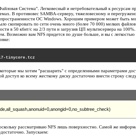
я Файловая Система". Легковесный и нетребовательный к ресурсам п
темах. В противовес SAMBA-серверу, тяжеловесному и перегружен
спространенности ОС Windows. Хорошим примером может быть м
было скопировать по сети очень много (более 70 000) мелких файл
рости в 50 кбит/с на 2/3 пути и загрузив ЦП мультисервера на 100%.
м. Возможно вам NFS придется по душе больше, и вы с легкостью
овке:
17-tinycore.tcz
 которые мы хотим "расшарить" с определенными параметрами дос
ой доступ ко всему жесткому диску достаточно внести строку сле
hide,all_squash,anonuid=0,anongid=0,no_subtree_check)
 поскольку рассматриваю NFS лишь поверхностно. Самой же информ
едостаточно. Запускаем: