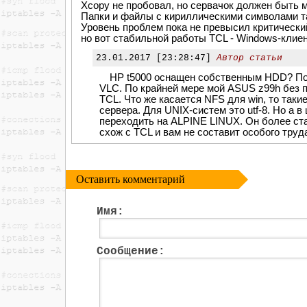
Xcopy не пробовал, но сервачок должен быть 
Папки и файлы с кириллическими символами т
Уровень проблем пока не превысил критически
но вот стабильной работы TCL - Windows-клиен
23.01.2017 [23:28:47]
Автор статьи
HP t5000 оснащен собственным HDD? По
VLC. По крайней мере мой ASUS z99h без 
TCL. Что же касается NFS для win, то так
сервера. Для UNIX-систем это utf-8. Но а
переходить на ALPINE LINUX. Он более ст
схож с TCL и вам не составит особого труд
Оставить комментарий
Имя:
Сообщение: