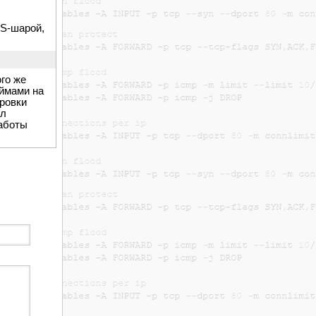
FS-шарой,
го же
аймами на
ировки
ал
работы