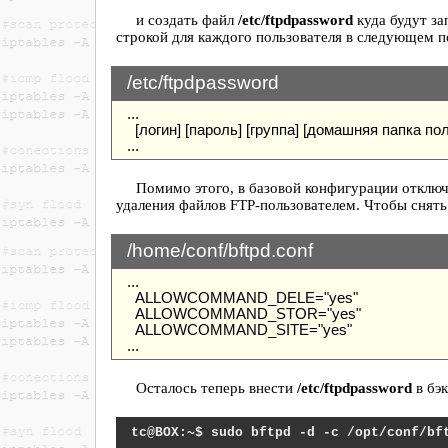
и создать файл
/etc/ftpdpassword
куда будут за
строкой для каждого пользователя в следующем п
/etc/ftpdpassword
...
[логин] [пароль] [группа] [домашняя папка по
...
Помимо этого, в базовой конфигурации отключ
удаления файлов FTP-пользователем. Чтобы снять 
/home/conf/bftpd.conf
...
ALLOWCOMMAND_DELE="yes"
ALLOWCOMMAND_STOR="yes"
ALLOWCOMMAND_SITE="yes"
...
Осталось теперь внести
/etc/ftpdpassword
в бэк
sudo bftpd -d -c /opt/conf/bf