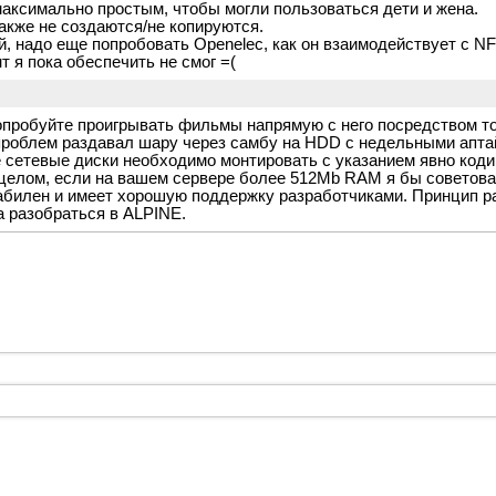
максимально простым, чтобы могли пользоваться дети и жена.
акже не создаются/не копируются.
й, надо еще попробовать Openelec, как он взаимодействует с N
т я пока обеспечить не смог =(
пробуйте проигрывать фильмы напрямую с него посредством то
проблем раздавал шару через самбу на HDD с недельными апт
ие сетевые диски необходимо монтировать с указанием явно код
 в целом, если на вашем сервере более 512Mb RAM я бы советов
абилен и имеет хорошую поддержку разработчиками. Принцип 
а разобраться в ALPINE.