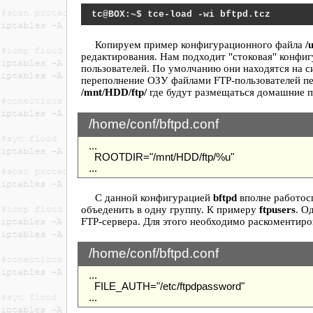
tce-load -wi bftpd.tcz
Копируем пример конфигурационного файла
/
редактирования. Нам подходит "стоковая" конфи
пользователей. По умолчанию они находятся на 
переполнение ОЗУ файлами FTP-пользователей пе
/mnt/HDD/ftp/
где будут размещаться домашние п
/home/conf/bftpd.conf
...
ROOTDIR="/mnt/HDD/ftp/%u"
...
С данной конфигурацией
bftpd
вполне работосп
объеденить в одну группу. К примеру
ftpusers
. О
FTP-сервера. Для этого необходимо раскоментиро
/home/conf/bftpd.conf
...
FILE_AUTH="/etc/ftpdpassword"
...