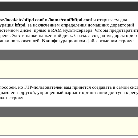
usr/local/etc/bftpd.conf
в
/home/conf/bftpd.conf
и открываем для
гурация
bftpd
, за исключением определения домашних директорий
системном диске, прямо в RAM мультисервера. Чтобы предотвратит
ренесём эти папки на жесткий диск. Сначала создадим директорию
апки пользователей. В конфигурационном файле изменим строку:
особен, но FTP-пользователей вам придется создавать в самой сис
днако есть другой, упрощенный вариант организации доступа к рес
вать строку