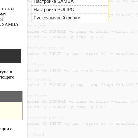
Настройка SAMBA
ротокол
Настройка POLIPO
ому.
Рускоязычный форум
ой
ов. SAMBA
тупа в
дующего
ации о