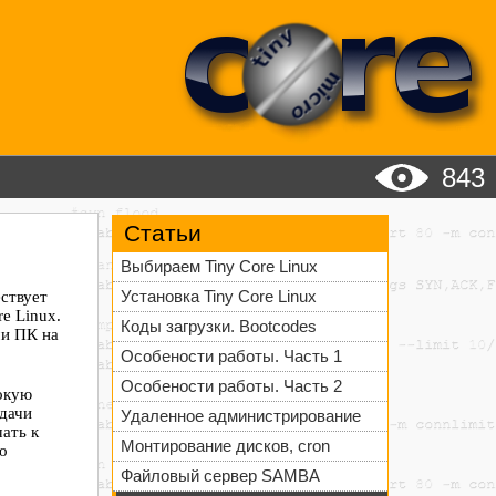
843
Статьи
Выбираем Tiny Core Linux
ствует
Установка Tiny Core Linux
e Linux.
Коды загрузки. Bootcodes
ми ПК на
Особености работы. Часть 1
Особености работы. Часть 2
сокую
едачи
Удаленное администрирование
ать к
Монтирование дисков, cron
то
Файловый сервер SAMBA