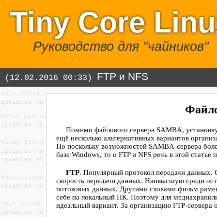
Tiny Core Lin
Руководство для "чайников"
FTP и NFS
(12.02.2016 00:33)
Файло
Помимо файлового сервера SAMBA, установку 
ещё несколько альтернативных вариантов организ
Но поскольку возможностей SAMBA-сервера боле
базе Windows, то о FTP и NFS речь в этой статье
FTP
. Популярный протокол передачи данных. 
скорость передачи данных. Наивысшую среди ост
потоковых данных. Другими словами фильм рамещ
себе на локальный ПК. Поэтому для медиахранил
идеальный вариант. За организацию FTP-сервера