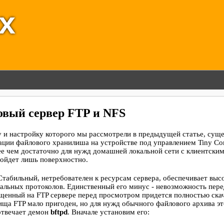
ux
вый сервер FTP и NFS
и настройку которого мы рассмотрели в предыдущей статье, суще
ации файлового хранилиша на устройстве под управлением Tiny Cor
е чем достаточно для нужд домашней локальной сети с клиентски
 пойдет лишь поверхностно.
Стабильный, нетребователен к ресурсам сервера, обеспечивает вы
альных протоколов. Единственный его минус - невозможность пер
енный на FTP сервере перед просмотром придется полностью скач
ища FTP мало пригоден, но для нужд обычного файлового архива э
 отвечает демон
bftpd
. Вначале установим его: