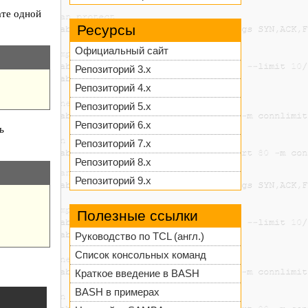
ате одной
Ресурсы
Официальный сайт
Репозиторий 3.x
Репозиторий 4.x
Репозиторий 5.x
Репозиторий 6.x
ь
Репозиторий 7.x
Репозиторий 8.x
Репозиторий 9.x
Полезные ссылки
Руководство по TCL (англ.)
Список консольных команд
Краткое введение в BASH
BASH в примерах