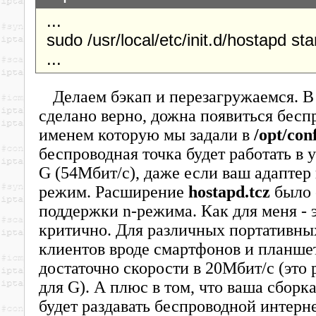
...
sudo /usr/local/etc/init.d/hostapd sta
...
Делаем бэкап и перезагружаемся. В 
сделано верно, дожна появиться беспр
именем которую мы задали в
/opt/con
беспроводная точка будет работать в
G (54Мбит/с), даже если ваш адаптер
режим. Расширение
hostapd.tcz
было 
поддержки n-режима. Как для меня - э
критично. Для различных портативны
клиентов вроде смартфонов и планше
достаточно скорости в 20Мбит/с (это
для G). А плюс в том, что ваша сбор
будет раздавать беспроводной интерне