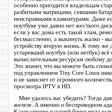
особенно пригодится владельцам стар
разбитыми матрицами, севшими бата
неисправными клавиатурами. Даже е
ноутбуке уже давно нет жесткого диск
если у вас дома есть такой хлам, рем
бесмыссленно, а выкинуть жалко - вы
устройству вторую жизнь. К тому же 
устаревший ноутбук (или нетбук) всё 
вычислительным ресурсам любому до
Это значит, что вы можете быть спокой
под управлением Tiny Core Linux нико
и не зависнет от огромного количеств
просмотра IPTV в HD.
Мне удалось вас убедить? Тогда да
железе. А именно о беспроводном ад
К сожалению в нашей бочке меда ест