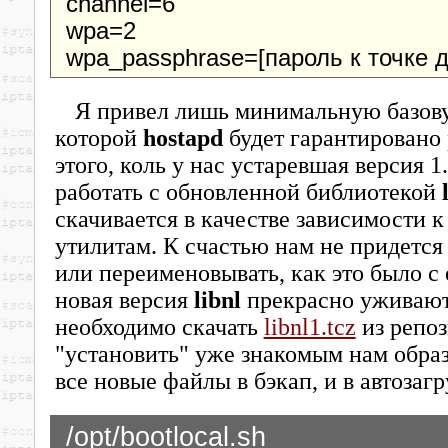
channel=6
wpa=2
wpa_passphrase=[пароль к точке д
Я привел лишь минимальную базов
которой
hostapd
будет гарантировано
этого, коль у нас устаревшая версия 1.
работать с обновленной библиотекой
скачивается в качестве зависимости 
утилитам. К счастью нам не придется
или переименовывать, как это было с
новая версия
libnl
прекрасно уживаютс
необходимо скачать
libnl1.tcz
из репоз
"установить" уже знакомым нам обра
все новые файлы в бэкап, и в автозаг
/opt/bootlocal.sh