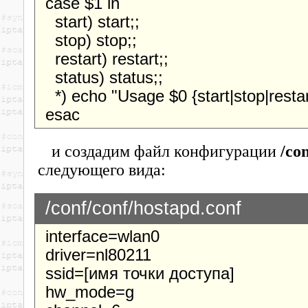
case $1 in
start) start;;
stop) stop;;
restart) restart;;
status) status;;
*) echo "Usage $0 {start|stop|restart
esac
и создадим файл конфигурации
/co
следующего вида:
/conf/conf/hostapd.conf
interface=wlan0
driver=nl80211
ssid=[имя точки доступа]
hw_mode=g