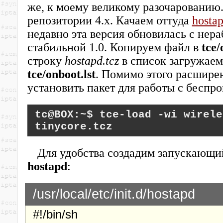
же, к моему великому разочарованию. 
репозитории 4.x. Качаем оттуда
hostap
недавно эта версия обновилась с нера
стабильной 1.0. Копируем файл в
tce/
строку
hostapd.tcz
в список загружае
tce/onboot.lst
. Помимо этого расшире
установить пакет для работы с беспр
tce-load -wi wirele
tinycore.tcz
Для удобства создадим запускающи
hostapd
:
/usr/local/etc/init.d/hostapd
#!/bin/sh