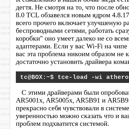
дегтя. Не смотря на то, что после обн
8.0 TCL обзавелся новым ядром 4.8.1
всего прочего включает улучшеную ра
беспроводными сетями, работать сраз
коробки" оно умеет далеко не со все
адаптерами. Если у вас Wi-Fi на чипе
вас эта проблема никоим образом не 
достаточно установить драйвера кома
tce-load -wi athero
С этими драйверами были опробова
AR5001x, AR5005x, AR5B91 и AR5B95
прекрасно себя чувствовали в системе
уверенностью можно сказать что и ва
проблем подхватится системой.