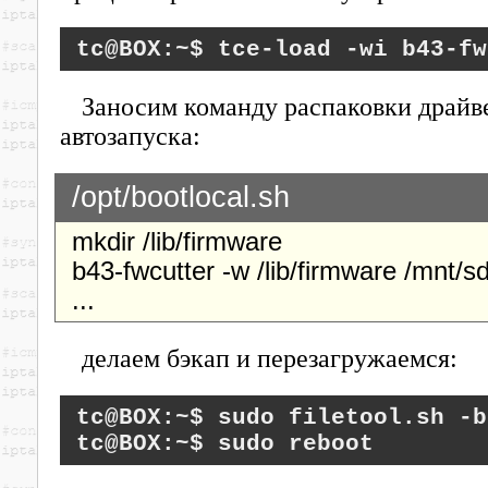
tce-load -wi b43-fw
Заносим команду распаковки драйв
автозапуска:
/opt/bootlocal.sh
mkdir /lib/firmware
b43-fwcutter -w /lib/firmware /mnt/s
...
делаем бэкап и перезагружаемся:
sudo filetool.sh -b
sudo reboot