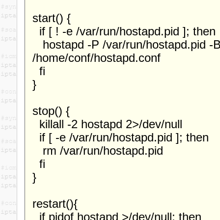
start() {
if [ ! -e /var/run/hostapd.pid ]; then
hostapd -P /var/run/hostapd.pid -
/home/conf/hostapd.conf
fi
}
stop() {
killall -2 hostapd 2>/dev/null
if [ -e /var/run/hostapd.pid ]; then
rm /var/run/hostapd.pid
fi
}
restart(){
if pidof hostapd >/dev/null; then