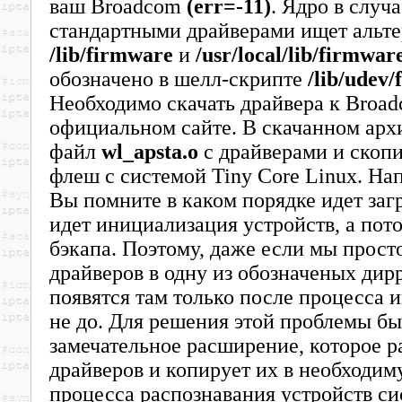
ваш Broadcom
(err=-11)
. Ядро в случ
стандартными драйверами ищет альте
/lib/firmware
и
/usr/local/lib/firmwar
обозначено в шелл-скрипте
/lib/udev
Необходимо скачать драйвера к Broa
официальном сайте. В скачанном арх
файл
wl_apsta.o
с драйверами и скопи
флеш с системой Tiny Core Linux. На
Вы помните в каком порядке идет заг
идет инициализация устройств, а пот
бэкапа. Поэтому, даже если мы прос
драйверов в одну из обозначеных дир
появятся там только после процесса 
не до. Для решения этой проблемы бы
замечательное расширение, которое 
драйверов и копирует их в необходим
процесса распознавания устройств си